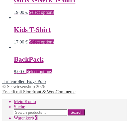
Girls V-Neck T-Shirt
19,00
€
Select options
Kids T-Shirt
17,00
€
Select options
BackPack
8,00
€
Select options
Tintenroller
Boys Polo
© Seewiesenshop 2026
Erstellt mit Storefront & WooCommerce
.
Mein Konto
Suche
Search
Search
for:
Warenkorb
0