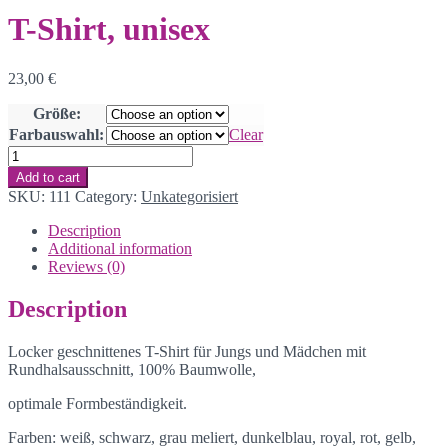
T-Shirt, unisex
23,00
€
Größe:
Farbauswahl:
Clear
T-
Shirt,
Add to cart
unisex
SKU:
111
Category:
Unkategorisiert
quantity
Description
Additional information
Reviews (0)
Description
Locker geschnittenes T-Shirt für Jungs und Mädchen mit
Rundhalsausschnitt, 100% Baumwolle,
optimale Formbeständigkeit.
Farben: weiß, schwarz, grau meliert, dunkelblau, royal, rot, gelb,