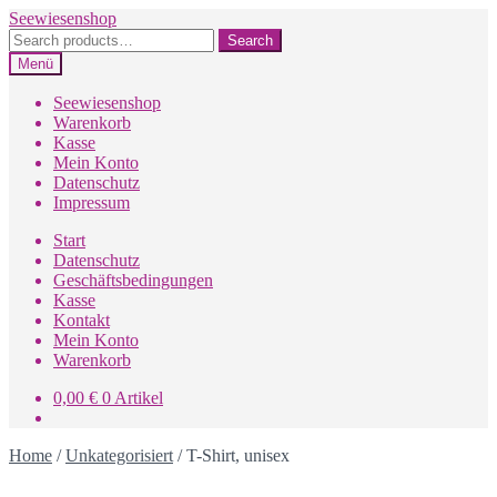
Zur
Zum
Seewiesenshop
Navigation
Inhalt
Search
Search
springen
springen
for:
Menü
Seewiesenshop
Warenkorb
Kasse
Mein Konto
Datenschutz
Impressum
Start
Datenschutz
Geschäftsbedingungen
Kasse
Kontakt
Mein Konto
Warenkorb
0,00
€
0 Artikel
Home
/
Unkategorisiert
/
T-Shirt, unisex