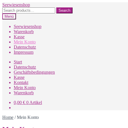
Zur
Zum
Seewiesenshop
Navigation
Inhalt
Search
Search
springen
springen
for:
Menü
Seewiesenshop
Warenkorb
Kasse
Mein Konto
Datenschutz
Impressum
Start
Datenschutz
Geschäftsbedingungen
Kasse
Kontakt
Mein Konto
Warenkorb
0,00
€
0 Artikel
Home
/
Mein Konto