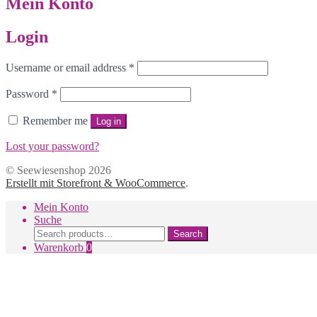
Mein Konto
Login
Username or email address
*
Password
*
Remember me
Log in
Lost your password?
© Seewiesenshop 2026
Erstellt mit Storefront & WooCommerce
.
Mein Konto
Suche
Search
Search
for:
Warenkorb
0